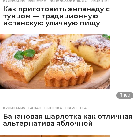
КУЛИНАРИЯ
ВЫПЕЧКА
,
ИСПАНСКОЕ БЛЮДО
,
РЕЦЕПТЫ
Как приготовить эмпанаду с
тунцом — традиционную
испанскую уличную пищу
180
КУЛИНАРИЯ
БАНАН
,
ВЫПЕЧКА
,
ШАРЛОТКА
Банановая шарлотка как отличная
альтернатива яблочной