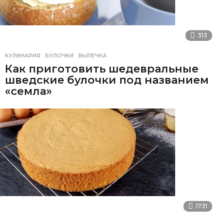
313
КУЛИНАРИЯ
БУЛОЧКИ
,
ВЫПЕЧКА
Как приготовить шедевральные
шведские булочки под названием
«семла»
1731