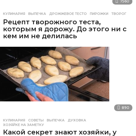
7560
КУЛИНАРИЯ
ВЫПЕЧКА
,
ДРОЖЖЕВОЕ ТЕСТО
,
ПИРОЖКИ
,
ТВОРОГ
Рецепт творожного теста,
которым я дорожу. До этого ни с
кем им не делилась
890
КУЛИНАРИЯ
,
СОВЕТЫ
ВЫПЕЧКА
,
ДУХОВКА
,
ХОЗЯЙКЕ НА ЗАМЕТКУ
Какой секрет знают хозяйки, у