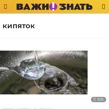
кипяток
2125