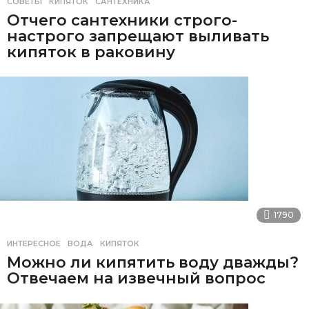
СОВЕТЫ
КИПЯТОК
,
САНТЕХНИКА
Отчего сантехники строго-
настрого запрещают выливать
кипяток в раковину
1790
ИНТЕРЕСНОЕ
ВОДА
,
КИПЯТОК
Можно ли кипятить воду дважды?
Отвечаем на извечный вопрос