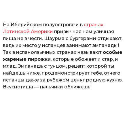
o
а
т
ь
На Иберийском полуострове и в
странах
Латинской Америки
привычная нам уличная
пища не в чести. Шаурма с бургерами отдыхают,
ведь их место у испанцев занимают эмпанады!
Так в испаноязычных странах называют
особые
жареные пирожки
, которые обожает и стар, и
млад. Эмпанада с тунцом, рецепт которой ты
найдешь ниже, продемонстрирует тебе, отчего
испанцы даже за рубежом ценят родную кухню.
Вкуснотища — пальчики оближешь!