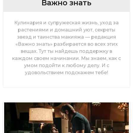
Важно знать
Кулинария и супружеская жизнь, уход за
растениями и домашний уют, секреты
звезд и таинства макияжа — редакция
«Важно знать» разбирается во всех этих
вещах. Тут ты найдешь поддержку в
каждом своем начинании. Мы знаем, как с
умом подойти к любому делу. И с
удовольствием подскажем тебе!