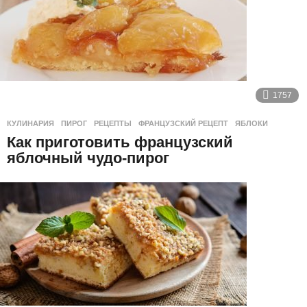
1757
КУЛИНАРИЯ
ПИРОГ
,
РЕЦЕПТЫ
,
ФРАНЦУЗСКИЙ РЕЦЕПТ
,
ЯБЛОКИ
Как приготовить французский
яблочный чудо-пирог