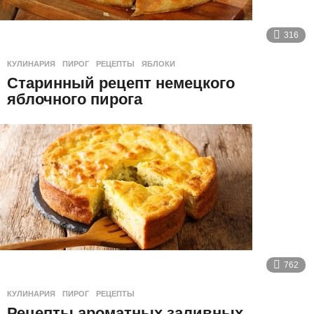
316
КУЛИНАРИЯ
ПИРОГ
,
РЕЦЕПТЫ
,
ЯБЛОКИ
Старинный рецепт немецкого
яблочного пирога
762
КУЛИНАРИЯ
ПИРОГ
,
РЕЦЕПТЫ
Рецепты ароматных заливных