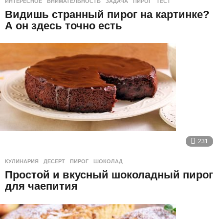
ИНТЕРЕСНОЕ
ВНИМАТЕЛЬНОСТЬ
,
ЗАДАЧА
,
ПИРОГ
,
ТЕСТ
Видишь странный пирог на картинке?
А он здесь точно есть
231
КУЛИНАРИЯ
ДЕСЕРТ
,
ПИРОГ
,
ШОКОЛАД
Простой и вкусный шоколадный пирог
для чаепития