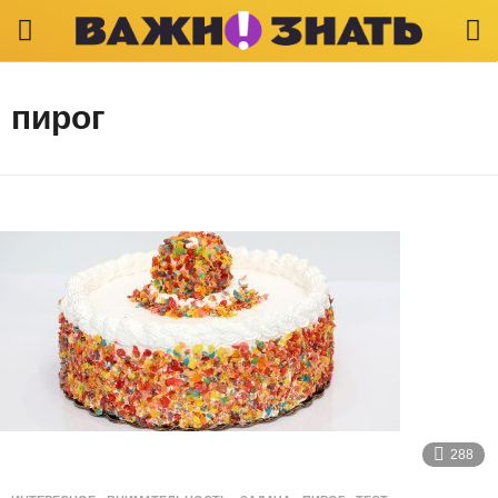
пирог
288