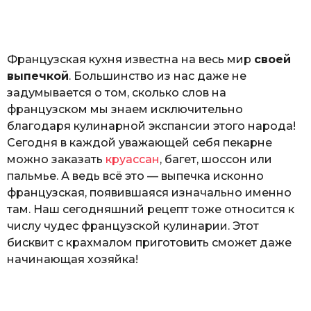
o
а
т
ь
Французская кухня известна на весь мир
своей
выпечкой
. Большинство из нас даже не
задумывается о том, сколько слов на
французском мы знаем исключительно
благодаря кулинарной экспансии этого народа!
Сегодня в каждой уважающей себя пекарне
можно заказать
круассан
, багет, шоссон или
пальмье. А ведь всё это — выпечка исконно
французская, появившаяся изначально именно
там. Наш сегодняшний рецепт тоже относится к
числу чудес французской кулинарии. Этот
бисквит с крахмалом приготовить сможет даже
начинающая хозяйка!