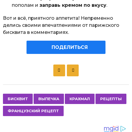
пополам и
заправь кремом по вкусу
.
Вот и всё, приятного аппетита! Непременно
делись своими впечатлениями от парижского
бисквита в комментариях.
ПОДЕЛИТЬСЯ
P
o
s
t
P
,
,
,
,
БИСКВИТ
ВЫПЕЧКА
КРАХМАЛ
РЕЦЕПТЫ
a
ФРАНЦУЗСКИЙ РЕЦЕПТ
g
i
n