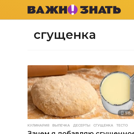
сгущенка
515
КУЛИНАРИЯ
ВЫПЕЧКА
,
ДЕСЕРТЫ
,
СГУЩЕНКА
,
ТЕСТО
Зачем я добавляю сгущенно