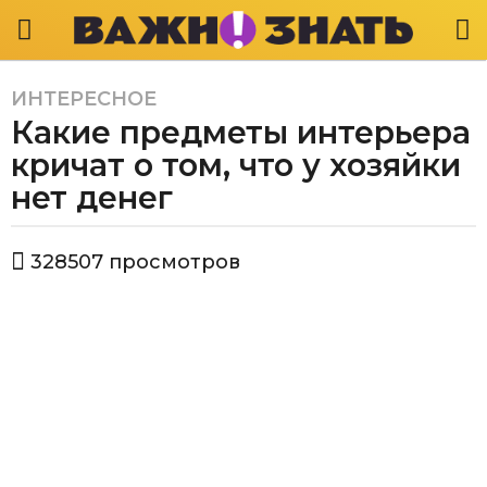
ИНТЕРЕСНОЕ
5
Какие предметы интерьера
л
е
кричат о том, что у хозяйки
т
нет денег
a
g
а
o
328507
просмотров
в
5
т
л
о
р
е
В
т
а
a
ж
g
н
о
o
з
н