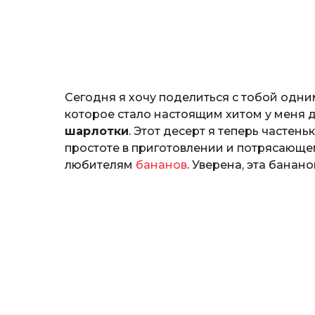
н
o
о
з
н
а
т
ь
Сегодня я хочу поделиться с тобой одни
которое стало настоящим хитом у меня 
шарлотки
. Этот десерт я теперь частен
простоте в приготовлении и потрясающем
любителям
бананов
. Уверена, эта банан