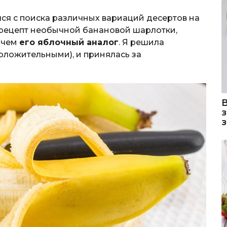
лся с поиска различных вариаций десертов на
а рецепт необычной банановой шарлотки,
 чем
его яблочный аналог
. Я решила
оложительными), и принялась за