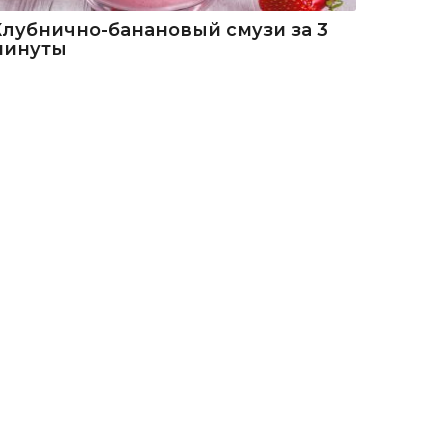
Клубнично-банановый смузи за 3
минуты