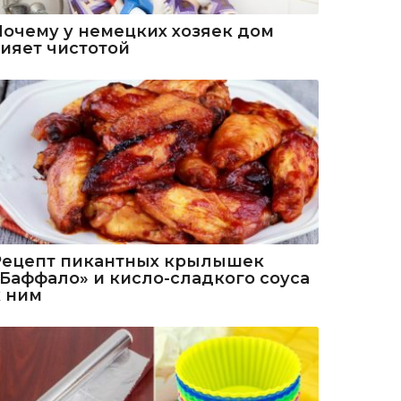
Почему у немецких хозяек дом
сияет чистотой
Рецепт пикантных крылышек
«Баффало» и кисло-сладкого соуса
к ним