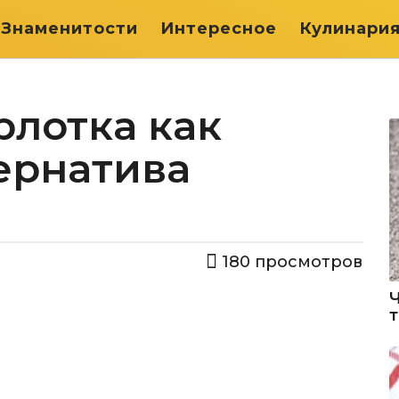
Знаменитости
Интересное
Кулинари
рлотка как
ернатива
180
просмотров