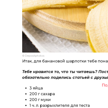
© Depositphotos
Итак, для банановой шарлотки тебе по
Тебе нравится то, что ты читаешь? Пос
обязательно поделись статьей с друзь
По
3 яйца
200 г сахара
200 г муки
1 ч. л. разрыхлителя для теста