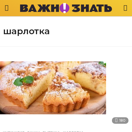
шарлотка
180