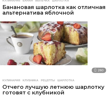
КУЛИНАРИЯ
БАНАН
,
ВЫПЕЧКА
,
ШАРЛОТКА
Банановая шарлотка как отличная
альтернатива яблочной
260
КУЛИНАРИЯ
КЛУБНИКА
,
РЕЦЕПТЫ
,
ШАРЛОТКА
Отчего лучшую летнюю шарлотку
готовят с клубникой