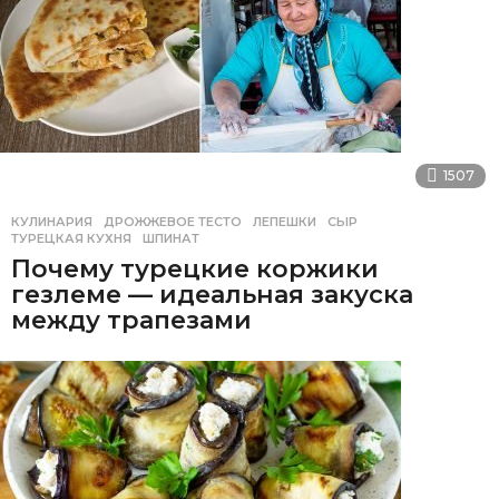
1507
КУЛИНАРИЯ
ДРОЖЖЕВОЕ ТЕСТО
,
ЛЕПЕШКИ
,
СЫР
,
ТУРЕЦКАЯ КУХНЯ
,
ШПИНАТ
Почему турецкие коржики
гезлеме — идеальная закуска
между трапезами