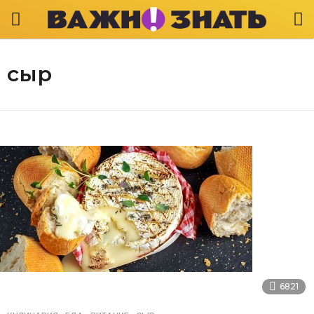
сыр
6821