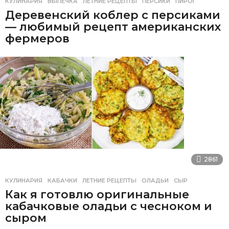
КУЛИНАРИЯ
ВЫПЕЧКА
,
ЛЕТНИЕ РЕЦЕПТЫ
,
ПЕРСИКИ
,
ПИРОГ
Деревенский коблер с персиками
— любимый рецепт американских
фермеров
2861
КУЛИНАРИЯ
КАБАЧКИ
,
ЛЕТНИЕ РЕЦЕПТЫ
,
ОЛАДЬИ
,
СЫР
Как я готовлю оригинальные
кабачковые оладьи с чесноком и
сыром