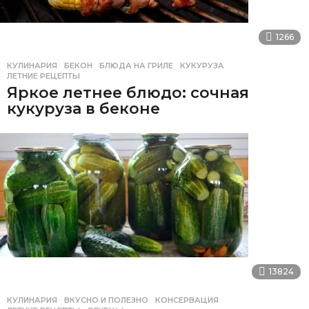
1266
КУЛИНАРИЯ
БЕКОН
,
БЛЮДА НА ГРИЛЕ
,
КУКУРУЗА
,
ЛЕТНИЕ РЕЦЕПТЫ
Яркое летнее блюдо: сочная
кукуруза в беконе
13824
КУЛИНАРИЯ
ВКУСНО И ПОЛЕЗНО
,
КОНСЕРВАЦИЯ
,