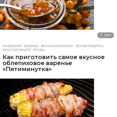
2510
КУЛИНАРИЯ
ВАРЕНЬЕ
,
ВКУСНО И ПОЛЕЗНО
,
ЛЕТНИЕ РЕЦЕПТЫ
,
ПРОСТОЙ РЕЦЕПТ
,
ЯГОДЫ
Как приготовить самое вкусное
облепиховое варенье
«Пятиминутка»