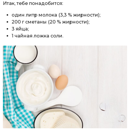
Итак, тебе понадобится:
один литр молока (3,3 % жирности);
200 г сметаны (20 % жирности);
3 яйца;
1 чайная ложка соли.