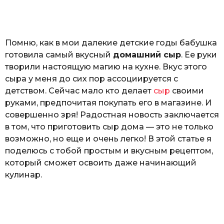
o
а
т
ь
Помню, как в мои далекие детские годы бабушка
готовила самый вкусный
домашний сыр
. Ее руки
творили настоящую магию на кухне. Вкус этого
сыра у меня до сих пор ассоциируется с
детством. Сейчас мало кто делает
сыр
своими
руками, предпочитая покупать его в магазине. И
совершенно зря! Радостная новость заключается
в том, что приготовить сыр дома — это не только
возможно, но еще и очень легко! В этой статье я
поделюсь с тобой простым и вкусным рецептом,
который сможет освоить даже начинающий
кулинар.