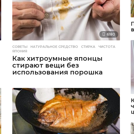
6180
СОВЕТЫ
НАТУРАЛЬНОЕ СРЕДСТВО
,
СТИРКА
,
ЧИСТОТА
,
ЯПОНИЯ
Как хитроумные японцы
стирают вещи без
использования порошка