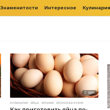
Знаменитости
Интересное
Кулинари
3691
КУЛИНАРИЯ
ЯЙЦА
,
ЯПОНИЯ
,
ЯПОНСКАЯ КУХНЯ
Как приготовить яйца по-