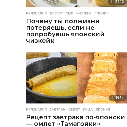
2642
КУЛИНАРИЯ
ДЕСЕРТ
,
СЫР
,
ЧИЗКЕЙК
,
ЯПОНИЯ
Почему ты полжизни
потеряешь, если не
попробуешь японский
чизкейк
1994
КУЛИНАРИЯ
ЗАВТРАК
,
ОМЛЕТ
,
ЯЙЦА
,
ЯПОНИЯ
Рецепт завтрака по-японски
— омлет «Тамагояки»