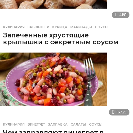
4191
КУЛИНАРИЯ
КРЫЛЫШКИ
,
КУРИЦА
,
МАРИНАДЫ
,
СОУСЫ
Запеченные хрустящие
крылышки с секретным соусом
16725
КУЛИНАРИЯ
ВИНЕГРЕТ
,
ЗАПРАВКА
,
САЛАТЫ
,
СОУСЫ
Чем заправляют винегрет в