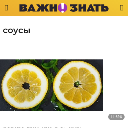
соусы
696