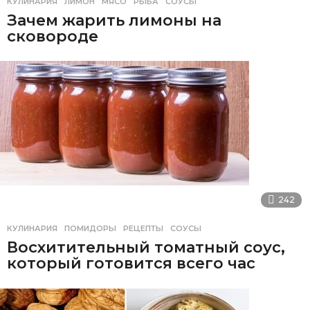
КУЛИНАРИЯ
ЛИМОН
,
МЯСО
,
РЫБА
,
СОУСЫ
Зачем жарить лимоны на
сковороде
242
КУЛИНАРИЯ
ПОМИДОРЫ
,
РЕЦЕПТЫ
,
СОУСЫ
Восхитительный томатный соус,
который готовится всего час