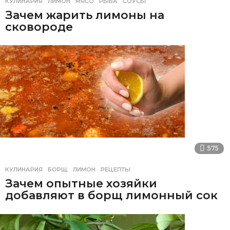
КУЛИНАРИЯ
ЛИМОН
,
МЯСО
,
РЫБА
,
СОУСЫ
Зачем жарить лимоны на
сковороде
575
КУЛИНАРИЯ
БОРЩ
,
ЛИМОН
,
РЕЦЕПТЫ
Зачем опытные хозяйки
добавляют в борщ лимонный сок