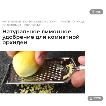
785
ИНТЕРЕСНОЕ
КОМНАТНЫЕ РАСТЕНИЯ
,
ЛИМОН
,
ОРХИДЕЯ
,
ПОДКОРМКА
,
УДОБРЕНИЕ
Натуральное лимонное
удобрение для комнатной
орхидеи
5278