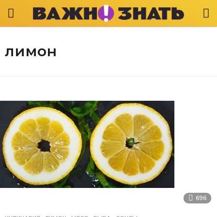
лимон
696