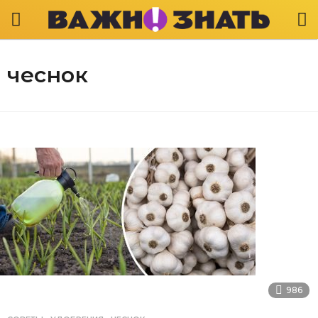
чеснок
986