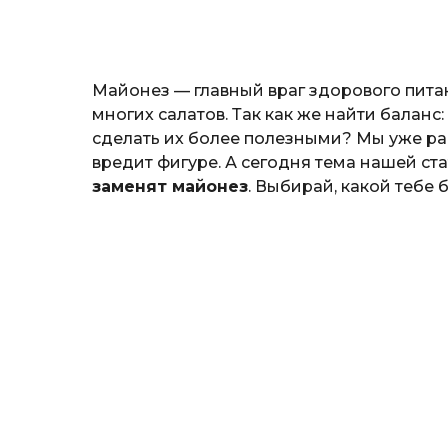
o
и
н
а
Г
Майонез — главный враг здорового пита
е
р
многих салатов. Так как же найти баланс
к
сделать их более полезными? Мы уже ра
а
вредит фигуре. А сегодня тема нашей ст
л
заменят майонез
. Выбирай, какой тебе 
ю
к