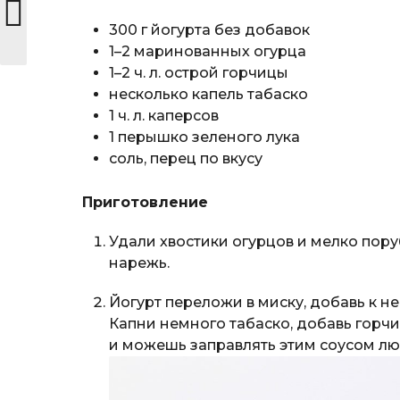
300 г йогурта без добавок
1–2 маринованных огурца
1–2 ч. л. острой горчицы
несколько капель табаско
1 ч. л. каперсов
1 перышко зеленого лука
соль, перец по вкусу
Приготовление
Удали хвостики огурцов и мелко пору
нарежь.
Йогурт переложи в миску, добавь к н
Капни немного табаско, добавь горч
и можешь заправлять этим соусом люб