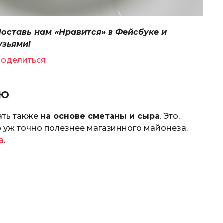
Поставь нам «Нравится» в Фейсбуке и
узьями!
оделиться
ью
ать также
на основе сметаны и сыра
. Это,
о уж точно полезнее магазинного майонеза.
а
.