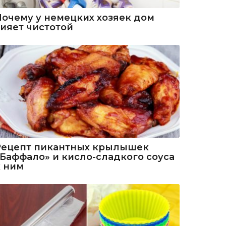
Почему у немецких хозяек дом
сияет чистотой
Рецепт пикантных крылышек
«Баффало» и кисло-сладкого соуса
к ним