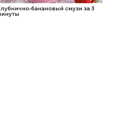
Клубнично-банановый смузи за 3
минуты