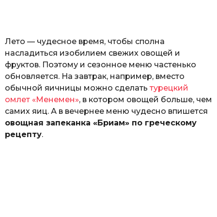
o
н
а
Г
е
Лето — чудесное время, чтобы сполна
р
к
насладиться изобилием свежих овощей и
а
фруктов. Поэтому и сезонное меню частенько
л
обновляется. На завтрак, например, вместо
ю
к
обычной яичницы можно сделать
турецкий
омлет «Менемен»
, в котором овощей больше, чем
самих яиц. А в вечернее меню чудесно впишется
овощная запеканка «Бриам» по греческому
рецепту
.