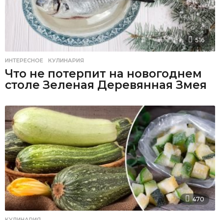
516
ИНТЕРЕСНОЕ
,
КУЛИНАРИЯ
Что не потерпит на новогоднем
столе Зеленая Деревянная Змея
470
КУЛИНАРИЯ