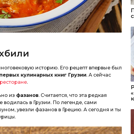
охбили
многовековую историю. Его рецепт впервые был
 первых кулинарных книг Грузии
. А сейчас
 ресторане
.
ьно из
фазанов
. Считается, что эта редкая
 водилась в Грузии. По легенде, сами
уном, увезли фазанов в Грецию. А сегодня и ты
урицы.