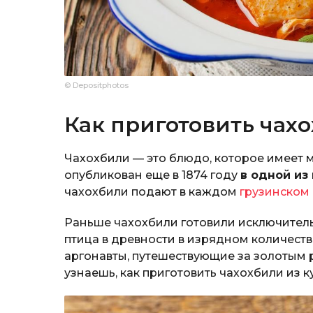
© Depositphotos
Как приготовить чах
Чахохбили — это блюдо, которое имеет 
опубликован еще в 1874 году
в одной из
чахохбили подают в каждом
грузинском
Раньше чахохбили готовили исключител
птица в древности в изрядном количестве
аргонавты, путешествующие за золотым р
узнаешь, как приготовить чахохбили из к