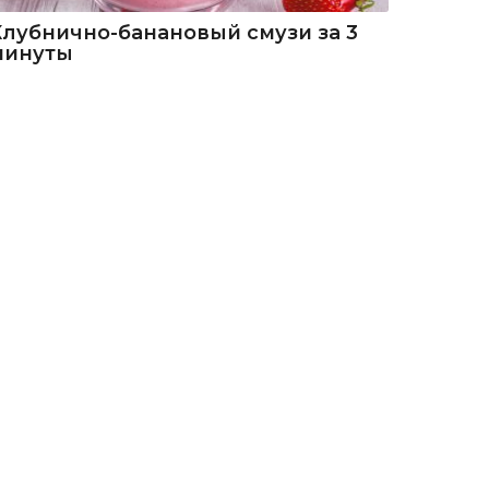
Клубнично-банановый смузи за 3
минуты