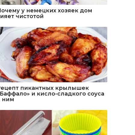
Почему у немецких хозяек дом
сияет чистотой
Рецепт пикантных крылышек
«Баффало» и кисло-сладкого соуса
к ним