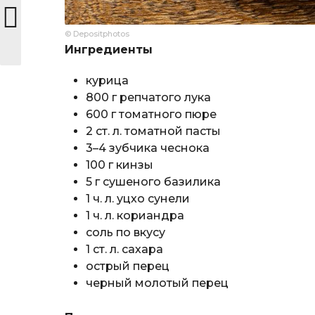
© Depositphotos
Ингредиенты
курица
800 г репчатого лука
600 г томатного пюре
2 ст. л. томатной пасты
3–4 зубчика чеснока
100 г кинзы
5 г сушеного базилика
1 ч. л. уцхо сунели
1 ч. л. кориандра
соль по вкусу
1 ст. л. сахара
острый перец
черный молотый перец