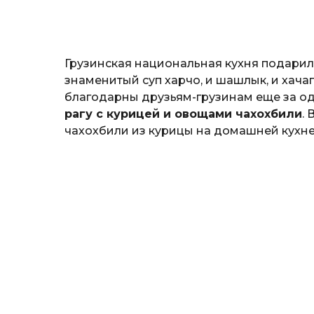
н
а
т
ь
Грузинская национальная кухня подарил
знаменитый суп харчо, и шашлык, и хача
благодарны друзьям-грузинам еще за о
рагу с курицей и овощами чахохбили
.
чахохбили из курицы на домашней кухне