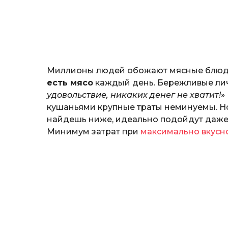
н
o
о
з
н
а
т
ь
Миллионы людей обожают мясные блюда, 
есть мясо
каждый день. Бережливые лич
удовольствие, никаких денег не хватит!»
кушаньями крупные траты неминуемы. Но
найдешь ниже, идеально подойдут даже
Минимум затрат при
максимально вкусн