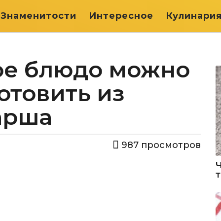
Знаменитости
Интересное
Кулинари
ое блюдо можно
отовить из
арша
987
просмотров