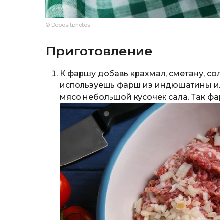
© Depositphotos
Приготовление
К фаршу добавь крахмал, сметану, со
используешь фарш из индюшатины ил
мясо небольшой кусочек сала. Так фа