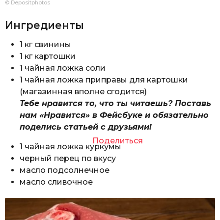
© Depositphotos
Ингредиенты
1 кг свинины
1 кг картошки
1 чайная ложка соли
1 чайная ложка приправы для картошки
(магазинная вполне сгодится)
Тебе нравится то, что ты читаешь? Поставь
нам «Нравится» в Фейсбуке и обязательно
поделись статьей с друзьями!
Поделиться
1 чайная ложка куркумы
черный перец по вкусу
масло подсолнечное
масло сливочное