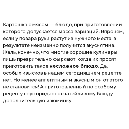
o
а
т
ь
Картошка с мясом — блюдо, при приготовлении
которого допускается масса вариаций. Впрочем,
если у повара руки растут из нужного места, в
результате неизменно получится вкуснятина.
Жаль, конечно, что многие хорошие кулинары
лишь презрительно фыркают, когда их просят
приготовить такое
несложное блюдо
. Да,
особых изысков в нашем сегодняшнем рецепте
нет. Но менее аппетитным и вкусным он от этого
не становится! А приготовленный по особому
рецепту соус придаст незатейливому блюду
дополнительную изюминку.