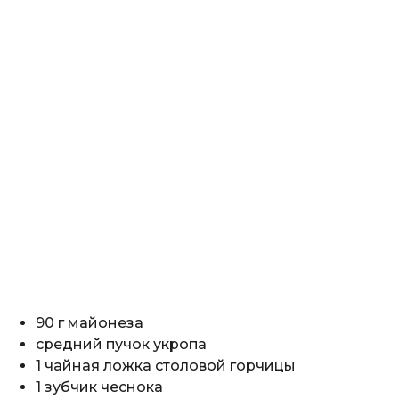
90 г майонеза
средний пучок укропа
1 чайная ложка столовой горчицы
1 зубчик чеснока