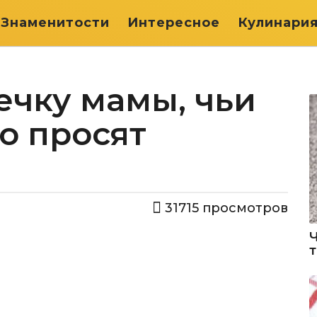
Знаменитости
Интересное
Кулинари
речку мамы, чьи
о просят
31715
просмотров