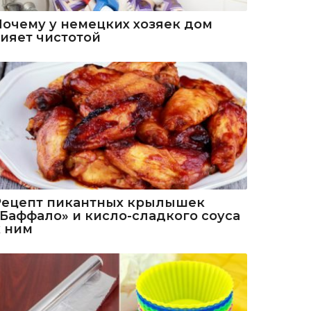
Почему у немецких хозяек дом
сияет чистотой
Рецепт пикантных крылышек
«Баффало» и кисло-сладкого соуса
к ним