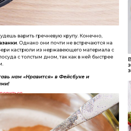
будешь варить гречневую крупу. Конечно,
азанки
. Однако они почти не встречаются на
бери кастрюли из нержавеющего материала с
осуда с толстым дном, так как в ней быстрее
и.
тавь нам «Нравится» в Фейсбуке и
ями!
делиться