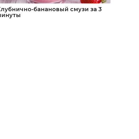
Клубнично-банановый смузи за 3
минуты