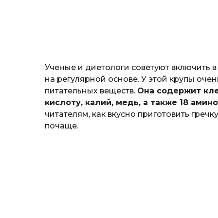
н
о
з
н
а
т
ь
Ученые и диетологи советуют включить 
на регулярной основе. У этой крупы оче
питательных веществ.
Она содержит кле
кислоту, калий, медь, а также 18 амин
читателям, как вкусно приготовить гречк
почаще.