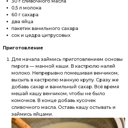
30 г сливочного масла
0,5 л молока
60 г сахара
два яйца
пакетик ванильного сахара
сок и цедра цитрусовых
Приготовление
Для начала займись приготовлением основы
пирога — манной каши. В кастрюлю налей
молоко. Непрерывно помешивая венчиком,
высыпь в кастрюлю манную крупу. Сразу же
добавь сахар и ванильный сахар. Всё время
мешай кашу венчиком, чтобы не было
комочков. В конце добавь кусочек
сливочного масла. Оставь кашу остывать и
займись яйцами.