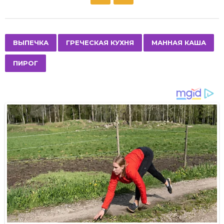
o
s
t
P
,
,
,
ВЫПЕЧКА
ГРЕЧЕСКАЯ КУХНЯ
МАННАЯ КАША
a
ПИРОГ
g
i
n
a
t
i
o
n