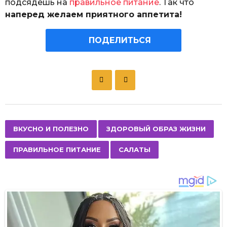
подсядешь на
правильное питание
. Так что
наперед желаем приятного аппетита!
ПОДЕЛИТЬСЯ
P
o
s
t
P
,
,
,
ВКУСНО И ПОЛЕЗНО
ЗДОРОВЫЙ ОБРАЗ ЖИЗНИ
a
ПРАВИЛЬНОЕ ПИТАНИЕ
САЛАТЫ
g
i
n
a
t
i