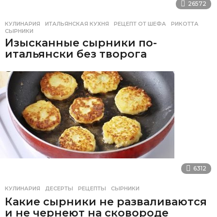
26572
КУЛИНАРИЯ
ИТАЛЬЯНСКАЯ КУХНЯ
,
РЕЦЕПТ ОТ ШЕФА
,
РИКОТТА
,
СЫРНИКИ
Изысканные сырники по-
итальянски без творога
6312
КУЛИНАРИЯ
ДЕСЕРТЫ
,
РЕЦЕПТЫ
,
СЫРНИКИ
Какие сырники не разваливаются
и не чернеют на сковороде