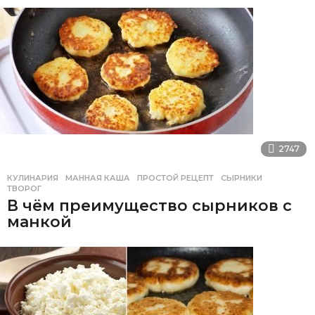
2747
КУЛИНАРИЯ
МАННАЯ КАША
,
ПРОСТОЙ РЕЦЕПТ
,
СЫРНИКИ
,
ТВОРОГ
В чём преимущество сырников с
манкой