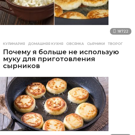
18722
КУЛИНАРИЯ
ДОМАШНЯЯ КУХНЯ
,
ОВСЯНКА
,
СЫРНИКИ
,
ТВОРОГ
Почему я больше не использую
муку для приготовления
сырников