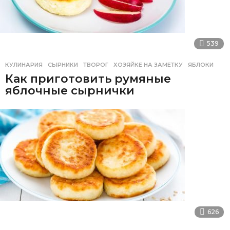
539
КУЛИНАРИЯ
СЫРНИКИ
,
ТВОРОГ
,
ХОЗЯЙКЕ НА ЗАМЕТКУ
,
ЯБЛОКИ
Как приготовить румяные
яблочные сырнички
626