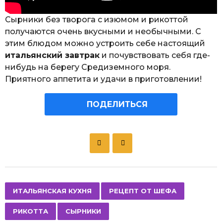
Сырники без творога с изюмом и рикоттой
получаются очень вкусными и необычными. С
этим блюдом можно устроить себе настоящий
итальянский завтрак
и почувствовать себя где-
нибудь на берегу Средиземного моря.
Приятного аппетита и удачи в приготовлении!
ПОДЕЛИТЬСЯ
P
o
s
t
P
,
,
,
ИТАЛЬЯНСКАЯ КУХНЯ
РЕЦЕПТ ОТ ШЕФА
a
РИКОТТА
СЫРНИКИ
g