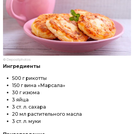
© Depositphotos
Ингредиенты
500 г рикотты
150 г вина «Марсала»
30 г изюма
3 яйца
3 ст. л. сахара
20 мл растительного масла
3 ст. л. муки