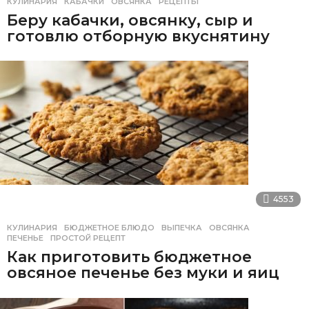
КУЛИНАРИЯ
КАБАЧКИ
,
ОВСЯНКА
,
РЕЦЕПТЫ
Беру кабачки, овсянку, сыр и
готовлю отборную вкуснятину
4553
КУЛИНАРИЯ
БЮДЖЕТНОЕ БЛЮДО
,
ВЫПЕЧКА
,
ОВСЯНКА
,
ПЕЧЕНЬЕ
,
ПРОСТОЙ РЕЦЕПТ
Как приготовить бюджетное
овсяное печенье без муки и яиц