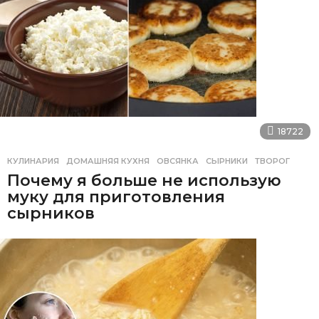
18722
КУЛИНАРИЯ
ДОМАШНЯЯ КУХНЯ
,
ОВСЯНКА
,
СЫРНИКИ
,
ТВОРОГ
Почему я больше не использую
муку для приготовления
сырников