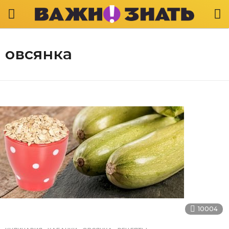
овсянка
10004