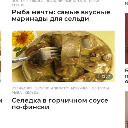
ПОСТНЫЕ БЛЮДА
,
ПРАЗДНИЧНЫЕ БЛЮДА
,
РЫБА
,
СЕЛЬДЬ
Рыба мечты: самые вкусные
маринады для сельди
1237
КУЛИНАРИЯ
ВКУСНО И ПРОСТО
,
МУЖЧИНЫ
,
РЕЦЕПТЫ
,
РЫБА
,
СЕЛЬДЬ
и
Селедка в горчичном соусе
по-фински