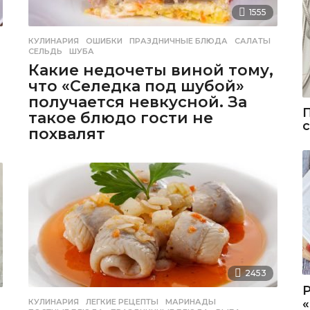
1555
,
КУЛИНАРИЯ
ОШИБКИ
,
ПРАЗДНИЧНЫЕ БЛЮДА
,
САЛАТЫ
,
СЕЛЬДЬ
,
ШУБА
Какие недочеты виной тому,
что «Селедка под шубой»
получается невкусной. За
такое блюдо гости не
похвалят
2453
КУЛИНАРИЯ
ЛЕГКИЕ РЕЦЕПТЫ
,
МАРИНАДЫ
,