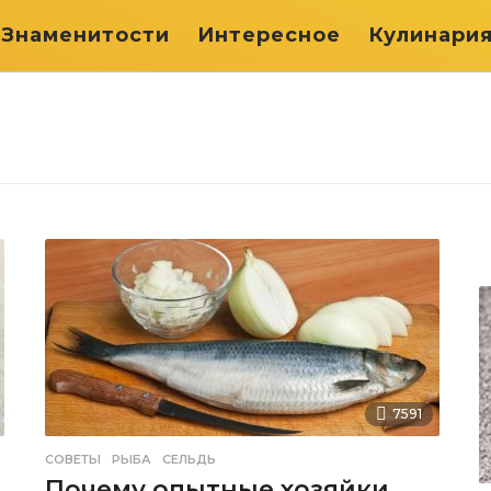
Знаменитости
Интересное
Кулинари
7591
СОВЕТЫ
РЫБА
,
СЕЛЬДЬ
Почему опытные хозяйки