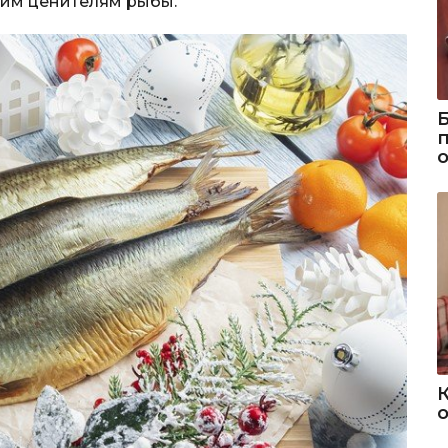
гим ценителям рыбы.
о