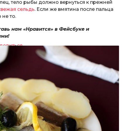
алец, тело рыбы должно вернуться к прежней
свежая сельдь
. Если же вмятина после пальца
 не то.
тавь нам «Нравится» в Фейсбуке и
ями!
делиться