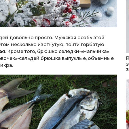
ьдей довольно просто. Мужская особь этой
том несколько изогнутую, почти горбатую
ая
. Кроме того, брюшко селедки-«мальчика»
«девочек»-сельдей брюшка выпуклые, объемные
икра.