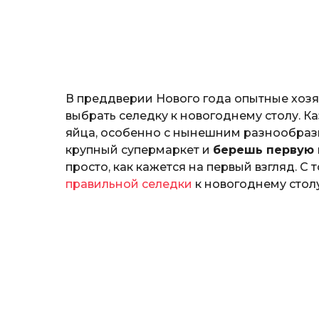
н
o
о
з
н
а
т
ь
В преддверии Нового года опытные хозя
выбрать селедку к новогоднему столу. Ка
яйца, особенно с нынешним разнообрази
крупный супермаркет и
берешь первую
просто, как кажется на первый взгляд. С
правильной селедки
к новогоднему столу