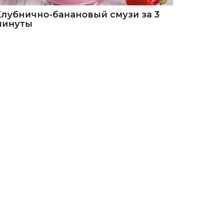
Клубнично-банановый смузи за 3
минуты