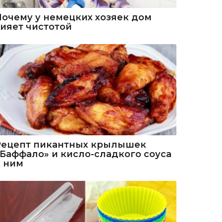
Почему у немецких хозяек дом
сияет чистотой
Рецепт пикантных крылышек
«Баффало» и кисло-сладкого соуса
к ним