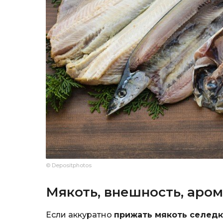
© Depositphotos
Мякоть, внешность, аро
Если аккуратно
прижать мякоть селед