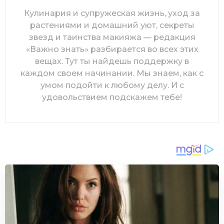
Кулинария и супружеская жизнь, уход за
растениями и домашний уют, секреты
звезд и таинства макияжа — редакция
«Важно знать» разбирается во всех этих
вещах. Тут ты найдешь поддержку в
каждом своем начинании. Мы знаем, как с
умом подойти к любому делу. И с
удовольствием подскажем тебе!