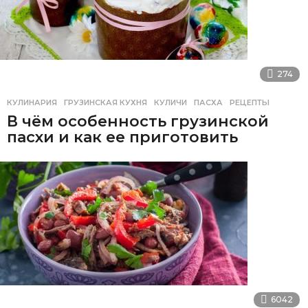
274
КУЛИНАРИЯ
ГРУЗИНСКАЯ КУХНЯ
,
КУЛИЧИ
,
ПАСХА
,
РЕЦЕПТЫ
В чём особенность грузинской
пасхи и как ее приготовить
6042