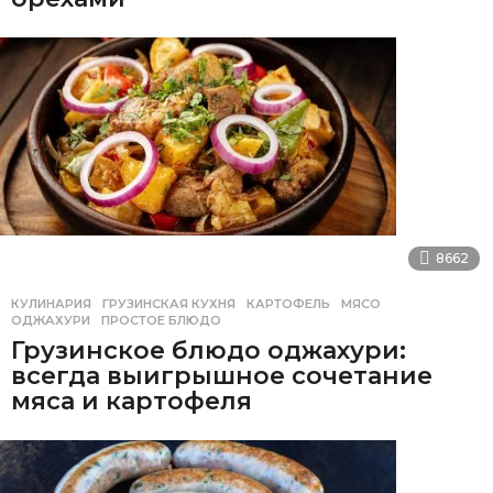
8662
КУЛИНАРИЯ
ГРУЗИНСКАЯ КУХНЯ
,
КАРТОФЕЛЬ
,
МЯСО
,
ОДЖАХУРИ
,
ПРОСТОЕ БЛЮДО
Грузинское блюдо оджахури:
всегда выигрышное сочетание
мяса и картофеля