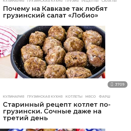
КУЛИНАРИЯ
ГРУЗИНСКАЯ КУХНЯ
,
ГРУЗИЯ
,
РЕЦЕПТЫ
,
САЛАТЫ
Почему на Кавказе так любят
грузинский салат «Лобио»
3709
КУЛИНАРИЯ
ГРУЗИНСКАЯ КУХНЯ
,
КОТЛЕТЫ
,
МЯСО
,
ФАРШ
Старинный рецепт котлет по-
грузински. Сочные даже на
третий день