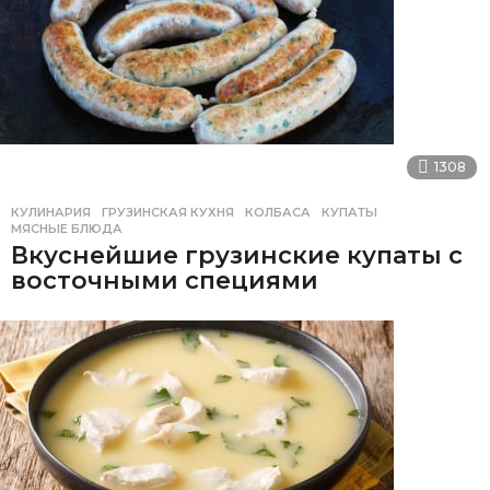
1308
КУЛИНАРИЯ
ГРУЗИНСКАЯ КУХНЯ
,
КОЛБАСА
,
КУПАТЫ
,
МЯСНЫЕ БЛЮДА
Вкуснейшие грузинские купаты с
восточными специями