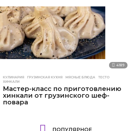
4189
КУЛИНАРИЯ
ГРУЗИНСКАЯ КУХНЯ
,
МЯСНЫЕ БЛЮДА
,
ТЕСТО
,
ХИНКАЛИ
Мастер-класс по приготовлению
хинкали от грузинского шеф-
повара
ПОПУЛЯРНОЕ