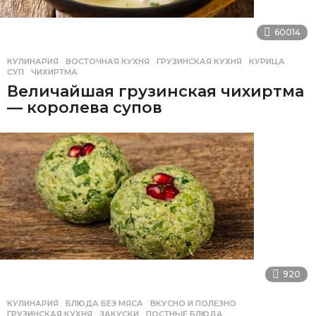
60014
КУЛИНАРИЯ
ВОСТОЧНАЯ КУХНЯ
,
ГРУЗИНСКАЯ КУХНЯ
,
КУРИЦА
,
СУП
,
ЧИХИРТМА
Величайшая грузинская чихиртма
— королева супов
920
КУЛИНАРИЯ
БЛЮДА БЕЗ МЯСА
,
ВКУСНО И ПОЛЕЗНО
,
ГРУЗИНСКАЯ КУХНЯ
,
ЗАКУСКИ
,
ПОСТНЫЕ БЛЮДА