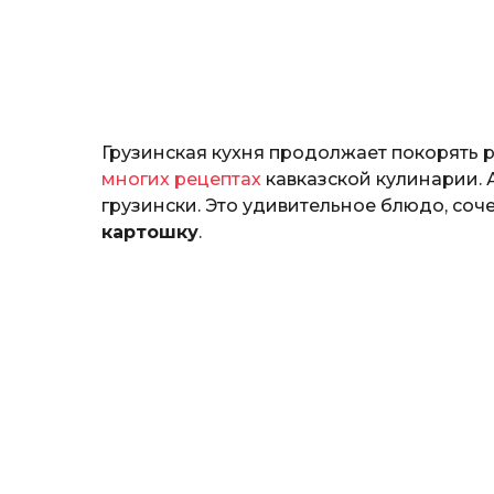
т
е
р
и
н
а
Г
Грузинская кухня продолжает покорять 
е
р
многих рецептах
кавказской кулинарии. 
к
грузински. Это удивительное блюдо, соч
а
картошку
.
л
ю
к