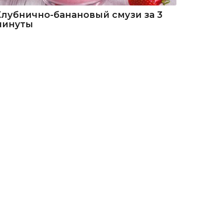
Клубнично-банановый смузи за 3
минуты