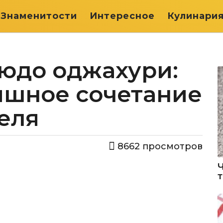
Знаменитости
Интересное
Кулинари
людо оджахури:
ышное сочетание
еля
8662
просмотров