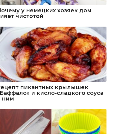
Почему у немецких хозяек дом
сияет чистотой
Рецепт пикантных крылышек
«Баффало» и кисло-сладкого соуса
к ним