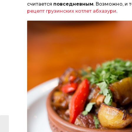
считается
повседневным
. Возможно, и 
рецепт грузинских котлет абхазури
.