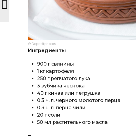
© Depositphotos
Ингредиенты
900 г свинины
1 кг картофеля
250 г репчатого лука
3 зубчика чеснока
40 г кинза или петрушка
0,3 ч. л. черного молотого перца
0,3 ч. л. перца чили
20 г соли
50 мл растительного масла