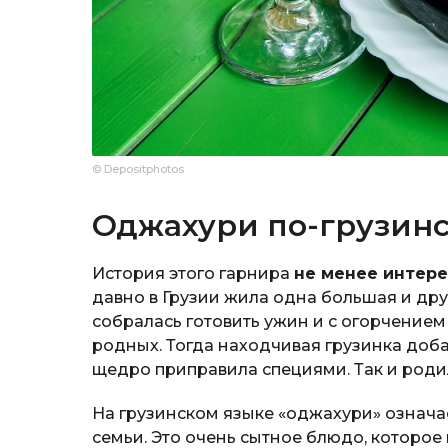
© Depositphotos
Оджахури по-грузин
История этого гарнира
не менее интере
давно в Грузии жила одна большая и дру
собралась готовить ужин и с огорчением
родных. Тогда находчивая грузинка доба
щедро приправила специями. Так и роди
На грузинском языке «оджахури» означае
семьи. Это очень сытное блюдо, которое 