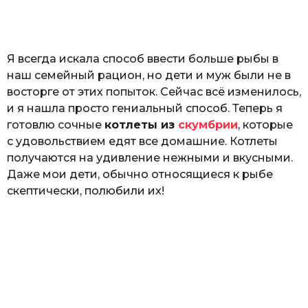
o
а
т
ь
Я всегда искала способ ввести больше рыбы в
наш семейный рацион, но дети и муж были не в
восторге от этих попыток. Сейчас всё изменилось,
и я нашла просто гениальный способ. Теперь я
готовлю сочные
котлеты из
скумбрии
, которые
с удовольствием едят все домашние. Котлеты
получаются на удивление нежными и вкусными.
Даже мои дети, обычно относящиеся к рыбе
скептически, полюбили их!