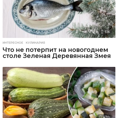
516
ИНТЕРЕСНОЕ
,
КУЛИНАРИЯ
Что не потерпит на новогоднем
столе Зеленая Деревянная Змея
470