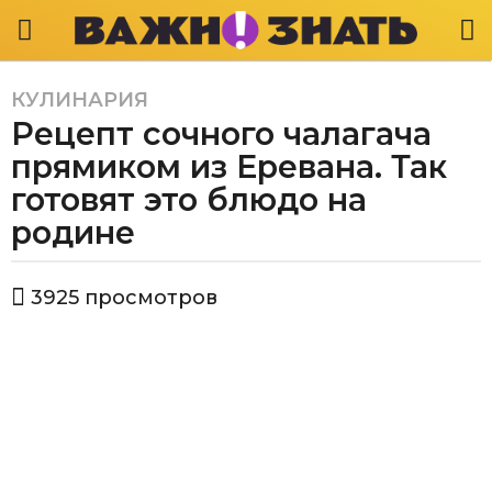
КУЛИНАРИЯ
5
Рецепт сочного чалагача
л
е
прямиком из Еревана. Так
т
готовят это блюдо на
a
родине
g
o
5
а
3925
просмотров
в
л
т
е
о
т
р
В
a
а
g
ж
o
н
о