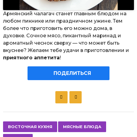
Армянский чалагач станет главным блюдом на
любом пикнике или праздничном ужине. Тем
более что приготовить его можно дома, в
духовке. Сочное мясо, пикантный маринад и
ароматный чеснок сверху — что может быть
вкуснее? Желаем тебе удачи в приготовлении и
приятного аппетита
!
ПОДЕЛИТЬСЯ
P
o
s
t
P
,
,
ВОСТОЧНАЯ КУХНЯ
МЯСНЫЕ БЛЮДА
a