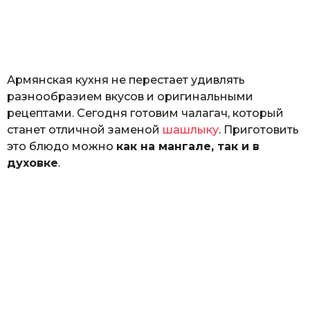
з
н
а
т
ь
Армянская кухня не перестает удивлять
разнообразием вкусов и оригинальными
рецептами. Сегодня готовим чалагач, который
станет отличной заменой
шашлыку
. Приготовить
это блюдо можно
как на мангале, так и в
духовке
.