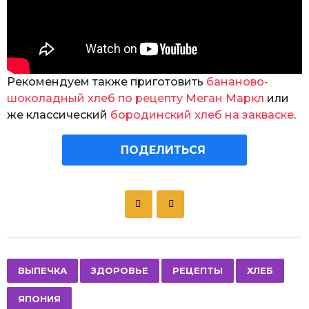
Рекомендуем также приготовить
бананово-
шоколадный хлеб по рецепту Меган Маркл
или
же классический
бородинский хлеб на закваске
.
ПОДЕЛИТЬСЯ
P
o
s
t
P
,
,
,
,
ВЫПЕЧКА
ЗДОРОВЬЕ
РЕЦЕПТЫ
ХЛЕБ
a
ЯПОНИЯ
g