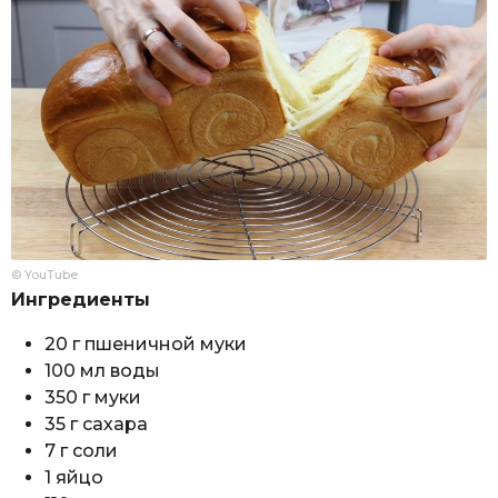
© YouTube
Ингредиенты
20 г пшеничной муки
100 мл воды
350 г муки
35 г сахара
7 г соли
1 яйцо