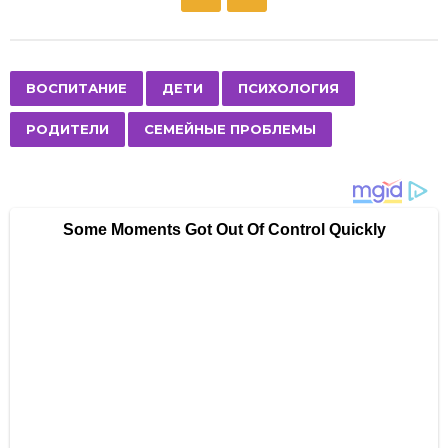
o
s
t
P
,
,
,
,
ВОСПИТАНИЕ
ДЕТИ
ПСИХОЛОГИЯ
a
РОДИТЕЛИ
СЕМЕЙНЫЕ ПРОБЛЕМЫ
g
i
n
a
t
i
o
n