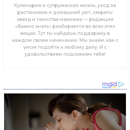
Кулинария и супружеская жизнь, уход за
растениями и домашний уют, секреты
звезд и таинства макияжа — редакция
«Важно знать» разбирается во всех этих
вещах. Тут ты найдешь поддержку в
каждом своем начинании. Мы знаем, как с
умом подойти к любому делу. И с
удовольствием подскажем тебе!