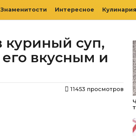
Знаменитости
Интересное
Кулинари
в куриный суп,
 его вкусным и
11453
просмотров