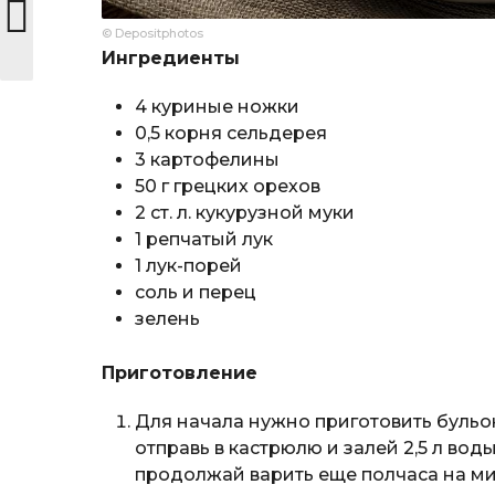
© Depositphotos
Ингредиенты
4 куриные ножки
0,5 корня сельдерея
3 картофелины
50 г грецких орехов
2 ст. л. кукурузной муки
1 репчатый лук
1 лук-порей
соль и перец
зелень
Приготовление
Для начала нужно приготовить бульо
отправь в кастрюлю и залей 2,5 л вод
продолжай варить еще полчаса на ми