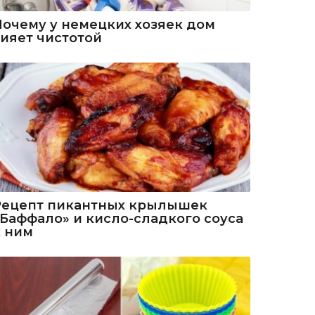
Почему у немецких хозяек дом
сияет чистотой
Рецепт пикантных крылышек
«Баффало» и кисло-сладкого соуса
к ним