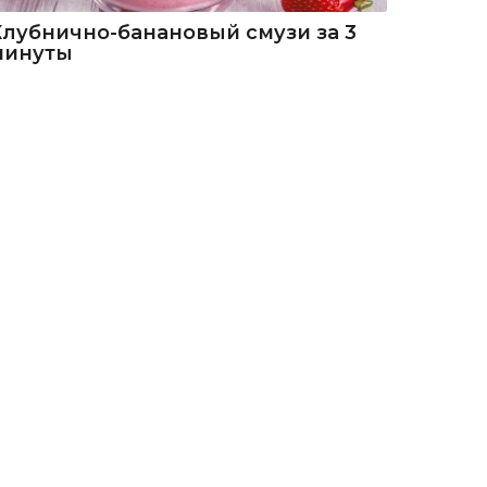
Клубнично-банановый смузи за 3
минуты