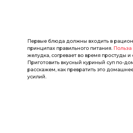
т
o
е
р
и
н
а
Г
Первые блюда должны входить в рацион 
е
р
принципах правильного питания.
Польза 
к
желудка, согревает во время простуды 
а
Приготовить вкусный куриный суп по-д
л
расскажем, как превратить это домашн
ю
к
усилий.