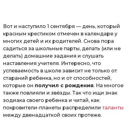
o
н
а
Г
е
Вот и наступило 1 сентября — день, который
р
к
красным крестиком отмечен в календаре у
а
многих детей и их родителей. Снова пора
л
садиться за школьные парты, делать (или не
ю
к
делать) домашние задания и слушать
наставления учителя. Интересно, что
успеваемость в школе зависит не только от
стараний ребенка, но и от способностей,
которые он
получил с рождения
. На многое
также повлияли и звёзды. Так что ищи знак
зодиака своего ребенка и читай, как
покровители-планеты распределили
таланты
между двенадцаткой своих протеже.