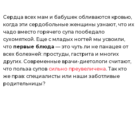
o
Г
е
Сердца всех мам и бабушек обливаются кровью,
р
к
когда эти сердобольные женщины узнают, что их
а
чадо вместо горячего супа пообедало
л
сухомяткой. Еще с младых ногтей мы усвоили,
ю
к
что
первые блюда
— это чуть ли не панацея от
всех болезней: простуды, гастрита и многих
других. Современные врачи-диетологи считают,
что польза супов
сильно преувеличена
. Так кто
же прав: специалисты или наши заботливые
родительницы?