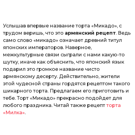
o
н
а
Г
е
Услышав впервые название торта «Микадо», с
р
к
трудом веришь, что это
армянский рецепт
. Ведь
а
само слово «микадо» означает древний титул
л
японских императоров. Наверное,
ю
к
межкультурные связи сыграли с нами какую-то
шутку, иначе как объяснить, что японский язык
подарил это громкое название чисто
армянскому десерту. Действительно, жители
этой чудесной страны гордятся рецептом такого
шикарного торта. Предлагаем его приготовить и
тебе. Торт «Микадо» прекрасно подойдет для
любого праздника. Читай также рецепт
торта
«Милка»
.