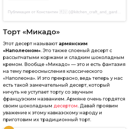
Публикация от Константин 🇷🇺 (@kitchen_craft_and_garden)
Торт «Микадо»
Этот десерт называют
армянским
«Наполеоном»
. Это также слоеный десерт с
рассыпчатыми коржами и сладким шоколадным
кремом. Вообще «Микадо» — это и есть фантазия
на тему переосмысления классического
«Наполеона». И это прекрасно, ведь теперь у нас
есть такой замечательный десерт, который
ничуть не уступает торту со звучным
французским названием. Армяне очень гордятся
своим шоколадным
десертом
. Давай проявим
уважение к этому кавказскому народу и
приготовим их традиционный торт.