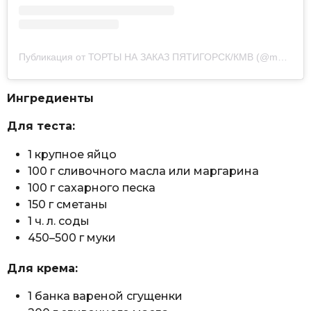
Публикация от ТОРТЫ НА ЗАКАЗ ПЯТИГОРСК/КМВ (@medovik_kmv)
Ингредиенты
Для теста:
1 крупное яйцо
100 г сливочного масла или маргарина
100 г сахарного песка
150 г сметаны
1 ч. л. соды
450–500 г муки
Для крема:
1 банка вареной сгущенки