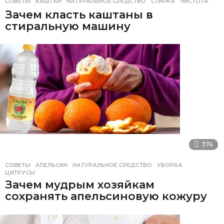
СОВЕТЫ
КАШТАН
,
НАТУРАЛЬНОЕ СРЕДСТВО
,
СТИРКА
,
ЧИСТОТА
Зачем класть каштаны в
стиральную машину
374
СОВЕТЫ
АПЕЛЬСИН
,
НАТУРАЛЬНОЕ СРЕДСТВО
,
УБОРКА
,
ЦИТРУСЫ
Зачем мудрым хозяйкам
сохранять апельсиновую кожуру