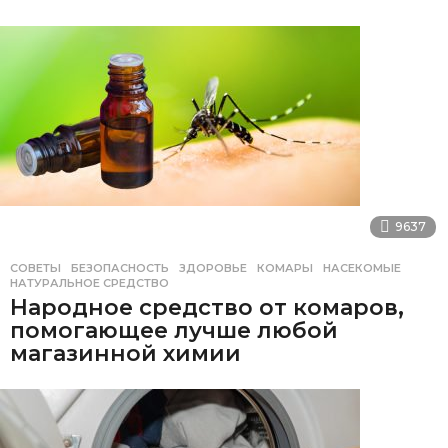
9637
СОВЕТЫ
БЕЗОПАСНОСТЬ
,
ЗДОРОВЬЕ
,
КОМАРЫ
,
НАСЕКОМЫЕ
,
НАТУРАЛЬНОЕ СРЕДСТВО
Народное средство от комаров,
помогающее лучше любой
магазинной химии