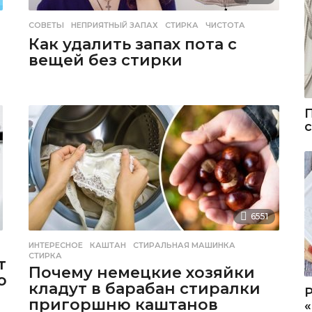
СОВЕТЫ
НЕПРИЯТНЫЙ ЗАПАХ
,
СТИРКА
,
ЧИСТОТА
Как удалить запах пота с
вещей без стирки
6551
ИНТЕРЕСНОЕ
КАШТАН
,
СТИРАЛЬНАЯ МАШИНКА
,
СТИРКА
т
Почему немецкие хозяйки
ю
кладут в барабан стиралки
пригоршню каштанов