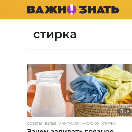
стирка
56
СОВЕТЫ
БЕЛЬЕ
,
ЛАЙФХАКИ
,
МОЛОКО
,
СТИРКА
Зачем заливать грязное