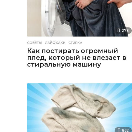
278
СОВЕТЫ
ЛАЙФХАКИ
,
СТИРКА
Как постирать огромный
плед, который не влезает в
стиральную машину
862