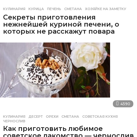
КУЛИНАРИЯ
КУРИЦА
,
ПЕЧЕНЬ
,
СМЕТАНА
,
ХОЗЯЙКЕ НА ЗАМЕТКУ
Секреты приготовления
нежнейшей куриной печени, о
которых не расскажут повара
4590
КУЛИНАРИЯ
ДЕСЕРТ
,
ОРЕХИ
,
СМЕТАНА
,
СОВЕТСКАЯ КУХНЯ
,
ЧЕРНОСЛИВ
Как приготовить любимое
советское лакомство — чернослив