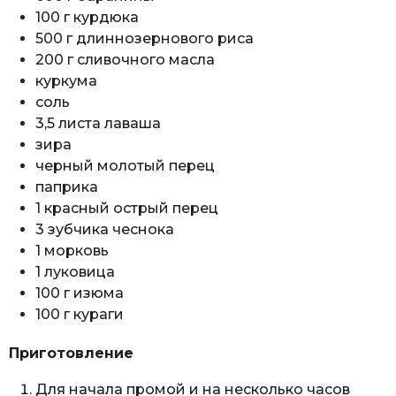
100 г курдюка
500 г длиннозернового риса
200 г сливочного масла
куркума
соль
3,5 листа лаваша
зира
черный молотый перец
паприка
1 красный острый перец
3 зубчика чеснока
1 морковь
1 луковица
100 г изюма
100 г кураги
Приготовление
Для начала промой и на несколько часов