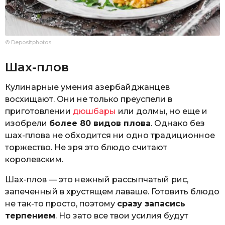
© Depositphotos
Шах-плов
Кулинарные умения азербайджанцев
восхищают. Они не только преуспели в
приготовлении
дюшбары
или долмы, но еще и
изобрели
более 80 видов плова
. Однако без
шах-плова не обходится ни одно традиционное
торжество. Не зря это блюдо считают
королевским.
Шах-плов — это нежный рассыпчатый рис,
запеченный в хрустящем лаваше. Готовить блюдо
не так-то просто, поэтому
сразу запасись
терпением
. Но зато все твои усилия будут