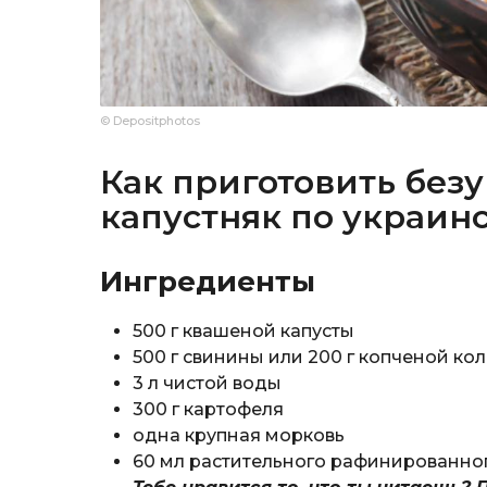
© Depositphotos
Как приготовить без
капустняк по украин
Ингредиенты
500 г квашеной капусты
500 г свинины или 200 г копченой ко
3 л чистой воды
300 г картофеля
одна крупная морковь
60 мл растительного рафинированног