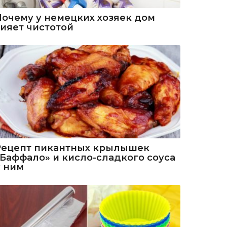
Почему у немецких хозяек дом
сияет чистотой
Рецепт пикантных крылышек
«Баффало» и кисло-сладкого соуса
к ним