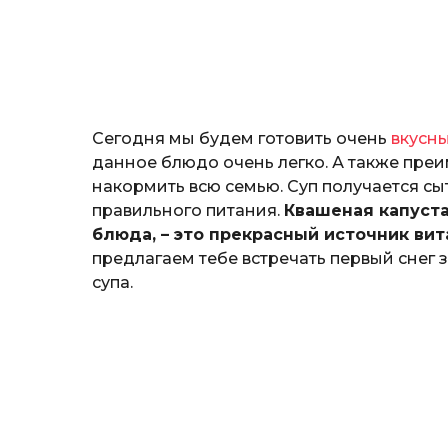
и
я
П
о
к
р
ы
Сегодня мы будем готовить очень
вкусны
т
ю
данное блюдо очень легко. А также преи
к
накормить всю семью. Суп получается с
правильного питания.
Квашеная капуста
блюда, – это прекрасный источник вит
предлагаем тебе встречать первый снег 
супа.