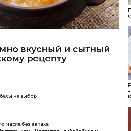
умно вкусный и сытный
скому рецепту
лбасы на выбор
о масла без запаха