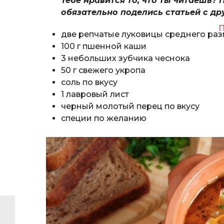
Тебе нравится то, что ты читаешь? 
обязательно поделись статьей с др
П
две репчатые луковицы среднего ра
100 г пшенной каши
3 небольших зубчика чеснока
50 г свежего укропа
соль по вкусу
1 лавровый лист
черный молотый перец по вкусу
специи по желанию