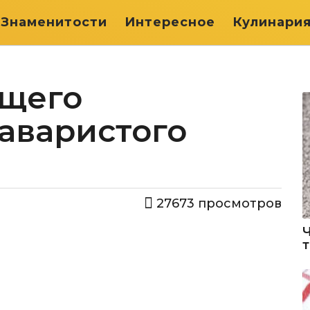
Знаменитости
Интересное
Кулинари
ящего
аваристого
27673
просмотров