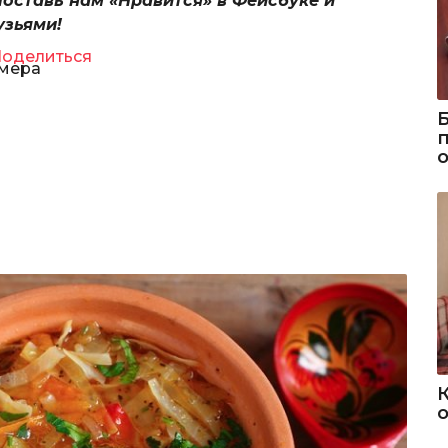
Поставь нам «Нравится» в Фейсбуке и
узьями!
оделиться
змера
о