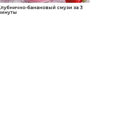
Клубнично-банановый смузи за 3
минуты