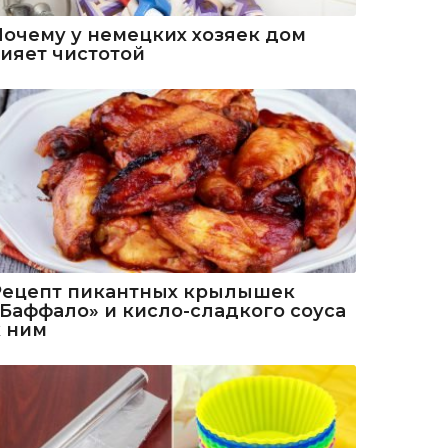
Почему у немецких хозяек дом
сияет чистотой
Рецепт пикантных крылышек
«Баффало» и кисло-сладкого соуса
к ним