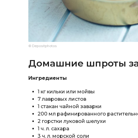
© Depositphotos
Домашние шпроты за
Ингредиенты
1 кг кильки или мойвы
7 лавровых листов
1 стакан чайной заварки
200 мл рафинированного растительн
2 горстки луковой шелухи
1 ч. л. сахара
3 ч. л. морской соли