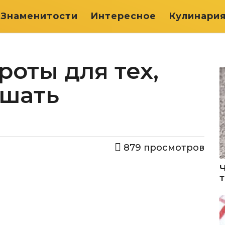
Знаменитости
Интересное
Кулинари
оты для тех,
ушать
879
просмотров