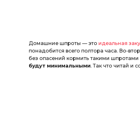
н
о
з
н
а
т
ь
Домашние шпроты — это
идеальная зак
понадобится всего полтора часа. Во-вто
без опасений кормить такими шпротами д
будут минимальными
. Так что читай и 