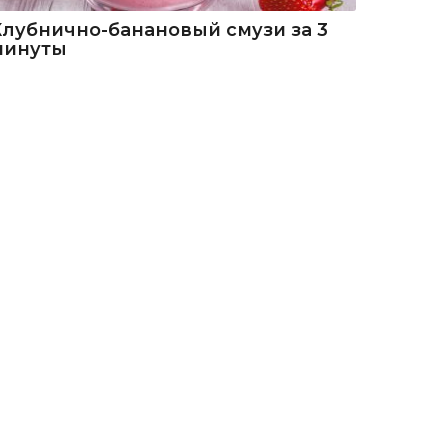
Клубнично-банановый смузи за 3
минуты