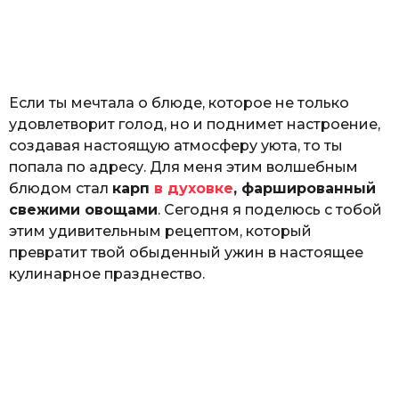
з
o
н
а
т
ь
Если ты мечтала о блюде, которое не только
удовлетворит голод, но и поднимет настроение,
создавая настоящую атмосферу уюта, то ты
попала по адресу. Для меня этим волшебным
блюдом стал
карп
в духовке
, фаршированный
свежими овощами
. Сегодня я поделюсь с тобой
этим удивительным рецептом, который
превратит твой обыденный ужин в настоящее
кулинарное празднество.