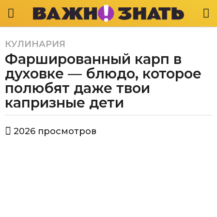
КУЛИНАРИЯ
3
Фаршированный карп в
г
о
духовке — блюдо, которое
д
полюбят даже твои
а
капризные дети
a
g
o
а
2026
просмотров
в
3
т
г
о
о
р
В
д
а
а
ж
a
н
g
о