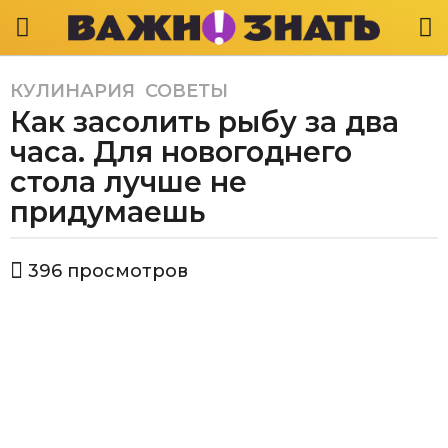
КУЛИНАРИЯ
,
СОВЕТЫ
3
Как засолить рыбу за два
г
о
часа. Для новогоднего
д
стола лучше не
а
придумаешь
a
g
o
а
396
просмотров
в
3
т
г
о
о
р
В
д
а
а
ж
a
н
g
о