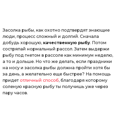
з
o
н
а
т
ь
Засолка рыбы, как охотно подтвердят знающие
люди, процесс сложный и долгий. Сначала
добудь хорошую,
качественную рыбу
. Потом
состряпай нормальный рассол. Затем выдержи
рыбу под гнетом в рассоле как минимум неделю,
а то и дольше. Но что же делать, если праздники
на носу и засолка рыбы должна пройти хотя бы
за день, а желательно еще быстрее? На помощь
придет
отличный способ
, благодаря которому
соленую красную рыбу ты получишь уже через
пару часов.