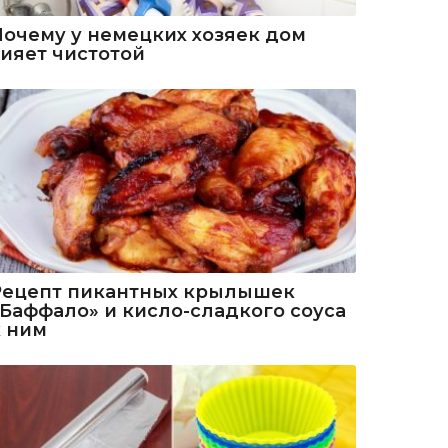
Почему у немецких хозяек дом
сияет чистотой
Рецепт пикантных крылышек
«Баффало» и кисло-сладкого соуса
к ним