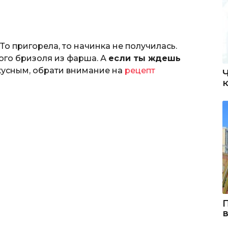
То пригорела, то начинка не получилась.
ого бризоля из фарша. А
если ты ждешь
кусным, обрати внимание на
рецепт