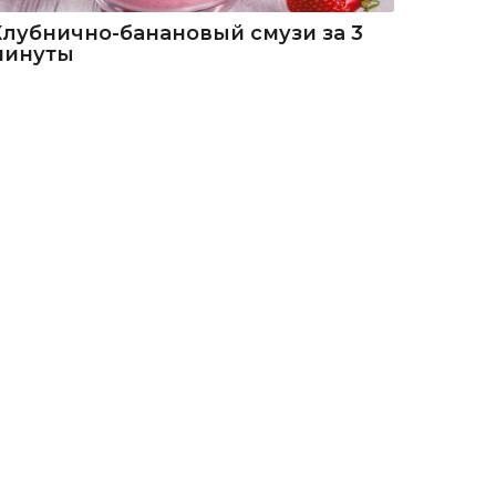
Клубнично-банановый смузи за 3
минуты