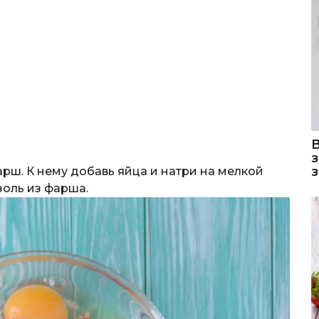
рш. К нему добавь яйца и натри на мелкой
золь из фарша.