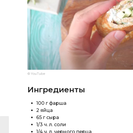
© YouTube
Ингредиенты
100 г фарша
2 яйца
65 г сыра
1/3 ч. л. соли
1/4 ч. л. черного перца