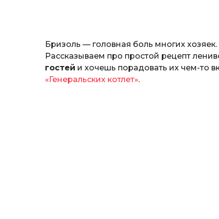
н
а
т
ь
Бризоль — головная боль многих хозяек. 
Рассказываем про простой рецепт ленив
гостей
и хочешь порадовать их чем-то в
«Генеральских котлет»
.