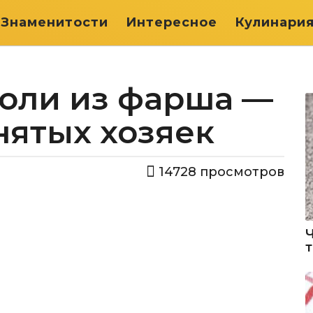
Знаменитости
Интересное
Кулинари
оли из фарша —
нятых хозяек
14728
просмотров