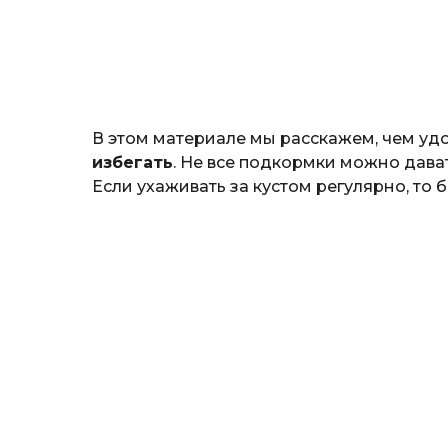
н
о
з
н
а
т
ь
В этом материале мы расскажем, чем уд
избегать
. Не все подкормки можно дават
Если ухаживать за кустом регулярно, то 