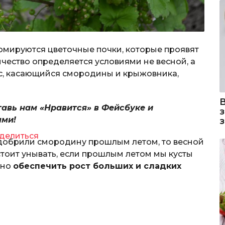
ормируются цветочные почки, которые проявят
чество определяется условиями не весной, а
нс, касающийся смородины и крыжовника,
тавь нам «Нравится» в Фейсбуке и
ями!
делиться
 удобрили смородину прошлым летом, то весной
 стоит унывать, если прошлым летом мы кусты
жно
обеспечить рост больших и сладких