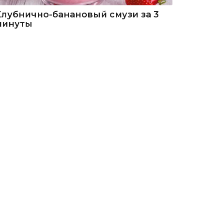
Клубнично-банановый смузи за 3
минуты