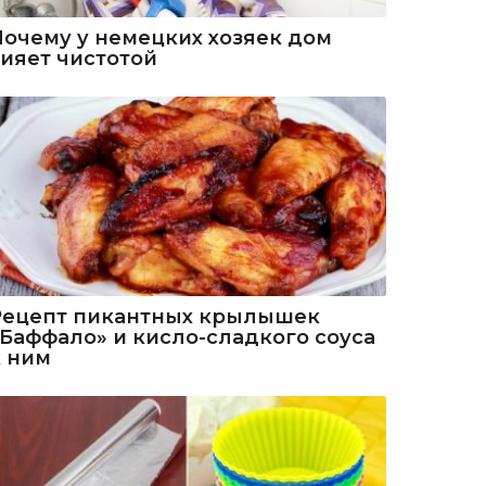
Почему у немецких хозяек дом
сияет чистотой
Рецепт пикантных крылышек
«Баффало» и кисло-сладкого соуса
к ним