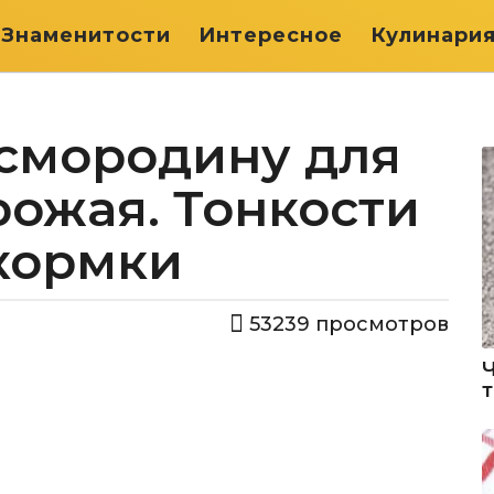
Знаменитости
Интересное
Кулинари
 смородину для
ожая. Тонкости
кормки
53239
просмотров